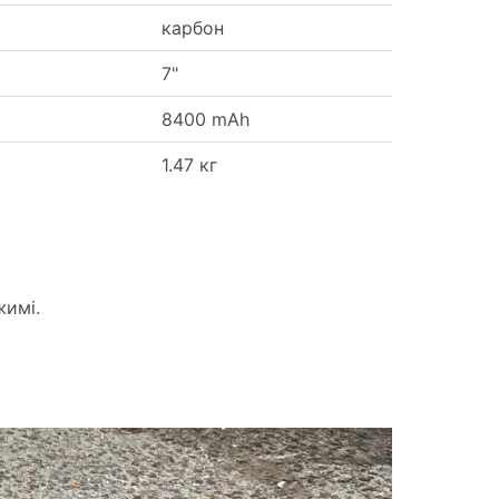
карбон
7"
8400 mAh
1.47 кг
жимі.