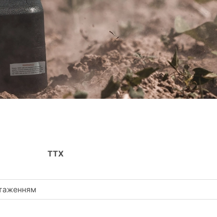
ТТХ
нтаженням