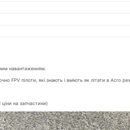
дним навантаженням.
о FPV пілоти, які знають і вміють як літати в Acro ре
 ціни на запчастини)