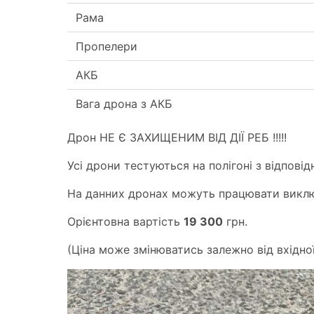
Рама
Пропелери
АКБ
Вага дрона з АКБ
Дрон НЕ Є ЗАХИЩЕНИМ ВІД ДІЇ РЕБ !!!!!
Усі дрони тестуються на полігоні з відпові
На данних дронах можуть працювати в иключн
Орієнтовна вартість
19 300
грн.
(Ціна може змінюватись залежно від вхідної