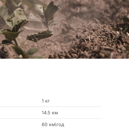
1 кг
14.5 км
60 км\год