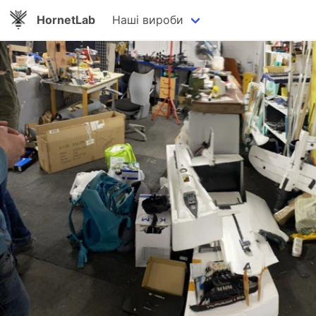
HornetLab
Наші вироби